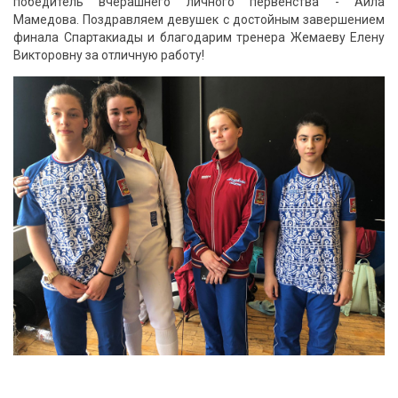
победитель вчерашнего личного первенства - Айла
Мамедова. Поздравляем девушек с достойным завершением
финала Спартакиады и благодарим тренера Жемаеву Елену
Викторовну за отличную работу!