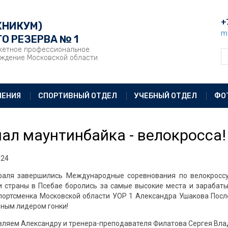
+
ХНИКУМ)
m
О РЕЗЕРВА № 1
жетное профессиональное
еждение Московской области
ЛЕНИЯ
СПОРТИВНЫЙ ОТДЕЛ
УЧЕБНЫЙ ОТДЕЛ
ФО
ал маунтинбайка - велокросса!
024
раля завершились Международные соревнования по велокроссу
 страны в Псебае боролись за самые высокие места и зарабат
портсменка Московской области УОР 1 Александра Ушакова Посл
ным лидером гонки!
ляем Александру и тренера-преподавателя Филатова Сергея Вла