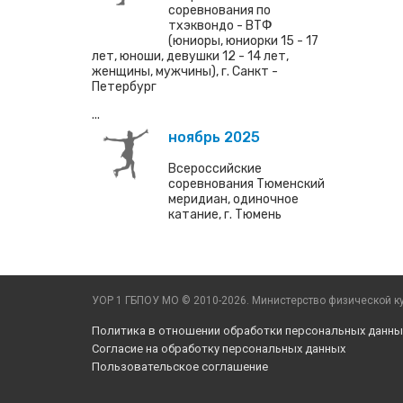
соревнования по
тхэквондо - ВТФ
(юниоры, юниорки 15 - 17
лет, юноши, девушки 12 - 14 лет,
женщины, мужчины), г. Санкт -
Петербург
...
ноябрь 2025
Всероссийские
соревнования Тюменский
меридиан, одиночное
катание, г. Тюмень
УОР 1 ГБПОУ МО © 2010-2026. Министерство физической ку
Политика в отношении обработки персональных данны
Согласие на обработку персональных данных
Пользовательское соглашение