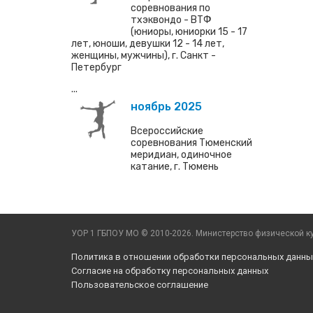
соревнования по
тхэквондо - ВТФ
(юниоры, юниорки 15 - 17
лет, юноши, девушки 12 - 14 лет,
женщины, мужчины), г. Санкт -
Петербург
...
ноябрь 2025
Всероссийские
соревнования Тюменский
меридиан, одиночное
катание, г. Тюмень
УОР 1 ГБПОУ МО © 2010-2026. Министерство физической ку
Политика в отношении обработки персональных данны
Согласие на обработку персональных данных
Пользовательское соглашение