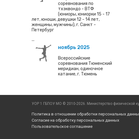
соревнования по
тхэквондо - ВТФ
(юниоры, юниорки 15 - 17
лет, юноши, девушки 12 - 14 лет,
женщины, мужчины), г. Санкт -
Петербург
...
ноябрь 2025
Всероссийские
соревнования Тюменский
меридиан, одиночное
катание, г. Тюмень
УОР 1 ГБПОУ МО © 2010-2026. Министерство физической ку
Политика в отношении обработки персональных данны
Согласие на обработку персональных данных
Пользовательское соглашение